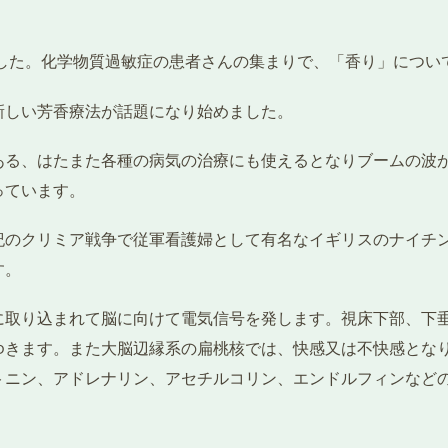
ました。化学物質過敏症の患者さんの集まりで、「香り」につい
新しい芳香療法が話題になり始めました。
ある、はたまた各種の病気の治療にも使えるとなりブームの波
っています。
紀のクリミア戦争で従軍看護婦として有名なイギリスのナイチ
す。
に取り込まれて脳に向けて電気信号を発します。視床下部、下
ゆきます。また大脳辺縁系の扁桃核では、快感又は不快感とな
トニン、アドレナリン、アセチルコリン、エンドルフィンなど