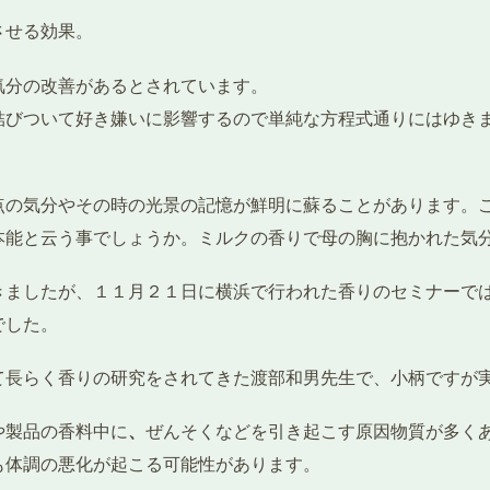
させる効果。
気分の改善があるとされています。
結びついて好き嫌いに影響するので単純な方程式通りにはゆき
点の気分やその時の光景の記憶が鮮明に蘇ることがあります。
本能と云う事でしょうか。ミルクの香りで母の胸に抱かれた気
きましたが、１１月２１日に横浜で行われた香りのセミナーで
でした。
て長らく香りの研究をされてきた渡部和男先生で、小柄ですが
や製品の香料中に
、
ぜんそくなどを引き起こす原因物質が多く
も体調の悪化が起こる可能性があります。