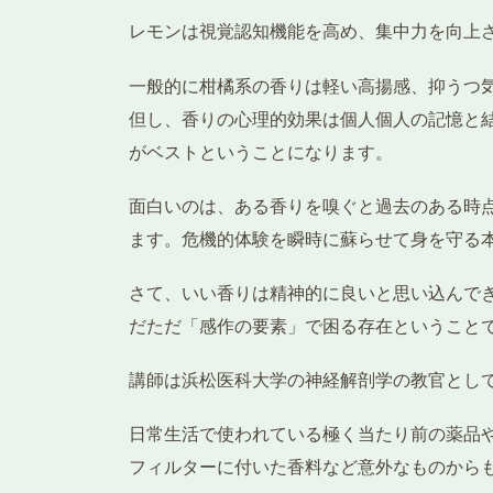
レモンは視覚認知機能を高め、集中力を向上
一般的に柑橘系の香りは軽い高揚感、抑うつ
但し、香りの心理的効果は個人個人の記憶と
がベストということになります。
面白いのは、ある香りを嗅ぐと過去のある時
ます。危機的体験を瞬時に蘇らせて身を守る
さて、いい香りは精神的に良いと思い込んで
だただ「感作の要素」で困る存在ということ
講師は浜松医科大学の神経解剖学の教官とし
日常生活で使われている極く当たり前の薬品
フィルターに付いた香料など意外なものから