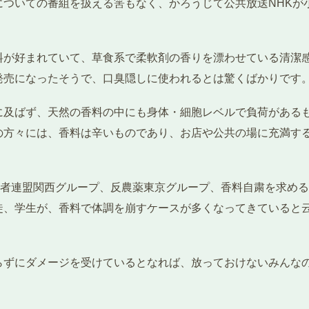
についての番組を扱える筈もなく、かろうじて公共放送NHKが
料が好まれていて、草食系で柔軟剤の香りを漂わせている清潔
発売になったそうで、口臭隠しに使われるとは驚くばかりです
に及ばず、天然の香料の中にも身体・細胞レベルで負荷がある
の方々には、香料は辛いものであり、お店や公共の場に充満す
費者連盟関西グループ、反農薬東京グループ、香料自粛を求め
徒、学生が、香料で体調を崩すケースが多くなってきていると
らずにダメージを受けているとなれば、放っておけないみんな