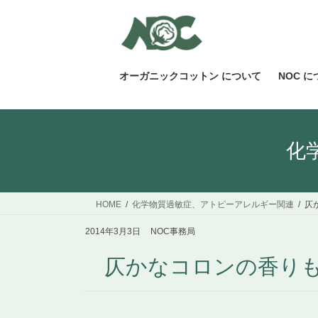
コ
ナ
ン
ビ
テ
ゲ
ン
ー
ツ
シ
オーガニックコットン について
NOC 
へ
ョ
ス
ン
キ
に
ッ
移
化
プ
動
HOME
化学物質過敏症、アトピーアレルギー関連
仄
2014年3月3日
NOC事務局
仄かなコロンの香り