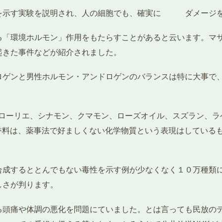
を示す実験を説明され、人の細胞でも、確実に ダメージを
る「環境ホルモン」作用をもたらすことがあると云います。マ
起きた事件などが紹介されました。
ロゲンと男性ホルモン・アンドロゲンのバランスは特に大事で
、ローリエ、シナモン、クマモン、ローズオイル、スズラン、ラ
am 2000)日本でも香料は、薬事法で好ましくない化学物質という表現
合成するととんでもない毒性を示す例が少なくなく１０万種類
しさが判ります。
る頭痛や体調の悪化を問題にていました。とは言っても民放の