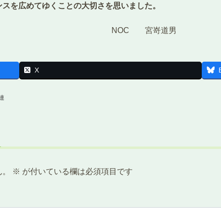
ンスを広めてゆくことの大切さを思いました。
日 NOC 宮嵜道男
X
連
ん。
※
が付いている欄は必須項目です