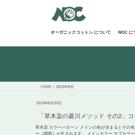
コ
ナ
ン
ビ
テ
ゲ
ン
ー
ツ
シ
オーガニックコットン について
NOC 
へ
ョ
ス
ン
キ
に
ッ
移
プ
動
HOME
2019年8月
2019年8月30日
「草木染の菱川メソッド その2」コラム 
草木染 カラーパターン メインの色が決まるとその
ー（調和）が生まれます。 メインカラー サブカラー ア