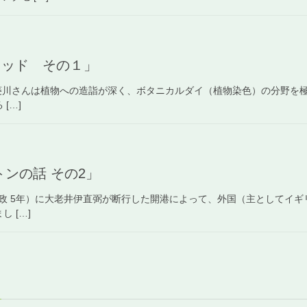
メソッド その１」
菱川さんは植物への造詣が深く、ボタニカルダイ（植物染色）の分野を
[…]
ットンの話 その2」
年（安政 5年）に大老井伊直弼が断行した開港によって、外国（主として
 […]