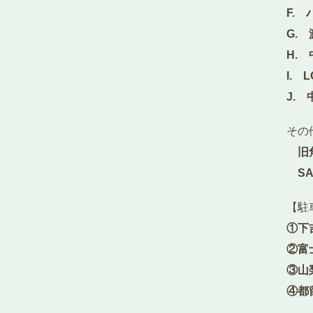
F.
G.
H.
I. 
J.
その
旧角
SAR
【駐
①下
②富
③山
④都