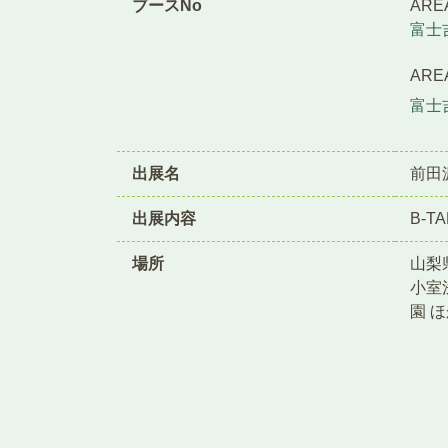
ブースNo
ARE
富士吉
AR
富士吉
出展名
前田
出展内容
B-T
場所
山梨
小室
園 