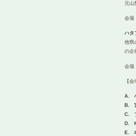
元山
会場
ハタ
他県
の企
会場
【会
A.
B.
C.
D. 
E.