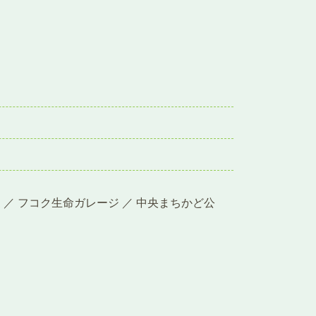
き家 ／ フコク生命ガレージ ／ 中央まちかど公