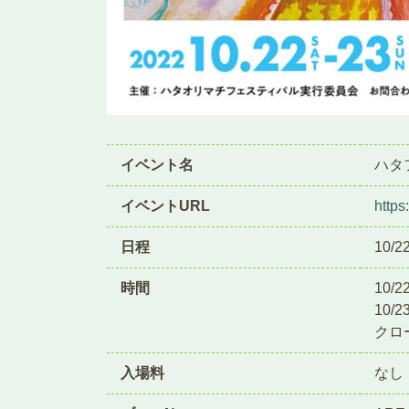
イベント名
ハタフ
イベントURL
https:
日程
10/2
時間
10/2
10/2
クロー
入場料
なし