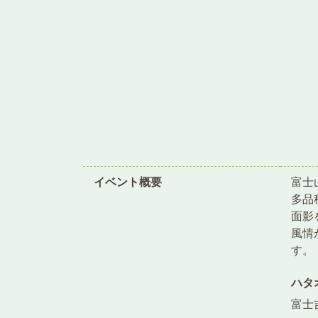
イベント概要
富士
多品
面影
風情
す。
ハタ
富士