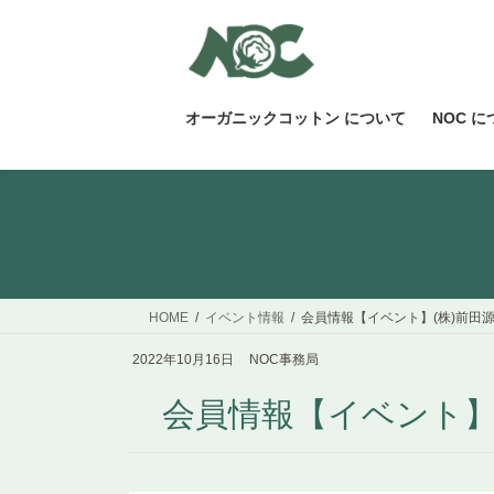
コ
ナ
ン
ビ
テ
ゲ
ン
ー
ツ
シ
オーガニックコットン について
NOC 
へ
ョ
ス
ン
キ
に
ッ
移
プ
動
HOME
イベント情報
会員情報【イベント】(株)前田源
2022年10月16日
NOC事務局
会員情報【イベント】(