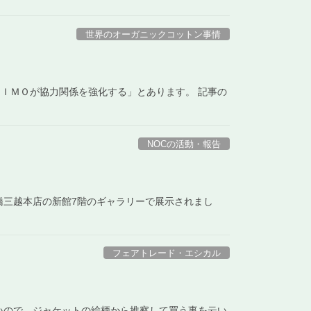
世界のオーガニックコットン事情
ＩＭＯが協力関係を強化する」とあります。 記事の
NOCの活動・報告
橋三越本店の新館7階のギャラリーで展示されまし
フェアトレード・エシカル
いので、ジャケットの絵柄から推察して買う事を云い