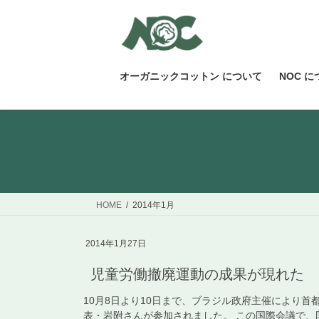
コ
ナ
ン
ビ
テ
ゲ
ン
ー
ツ
シ
オーガニックコットン について
NOC 
へ
ョ
ス
ン
キ
に
ッ
移
プ
動
HOME
2014年1月
2014年1月27日
児童労働撤廃運動の成果が現れた
10月8日より10日まで、ブラジル政府主催により
表・岩附さんが参加されました。 この国際会議で、国