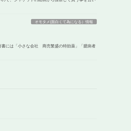
オモタメ(面白くて為になる）情報
著書には「小さな会社 商売繁盛の特効薬」「臆病者