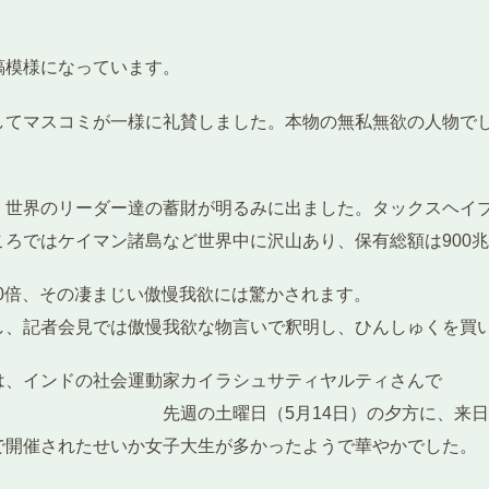
縞模様になっています。
してマスコミが一様に礼賛しました。本物の無私無欲の人物で
、世界のリーダー達の蓄財が明るみに出ました。タックスヘイ
ろではケイマン諸島など世界中に沢山あり、保有総額は900兆
てもその10～30倍、その凄まじい傲慢我欲
し、記者会見では傲慢我欲な物言いで釈明し、ひんしゅくを買
は、インドの社会運動家カイラシュサティヤルティさんで
4日）の夕方に、来日したサティヤルテ
で開催されたせいか女子大生が多かったようで華やかでした。