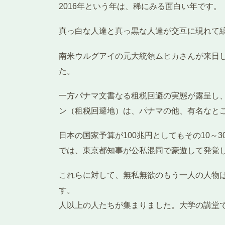
2016年という年は、稀にみる面白い年です。
真っ白な人達と真っ黒な人達が交互に現れて
南米ウルグアイの元大統領ムヒカさんが来日
た。
一方パナマ文書なる租税回避の実態が露呈し
ン（租税回避地）は、パナマの他、有名なとこ
日本の国家予算が100兆円とし
では、東京都知事が公私混同で豪遊して発覚
これらに対して、無私無欲のもう一人の人物
す。 先週の土曜日（5月1
人以上の人たちが集まりました。大学の講堂