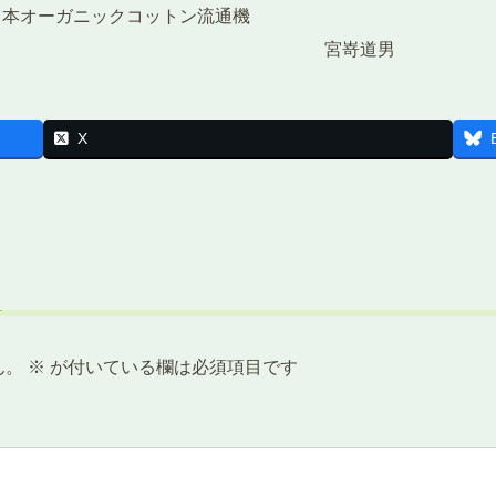
ガニックコットン流通機
宮嵜道男
X
ん。
※
が付いている欄は必須項目です