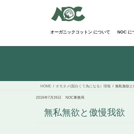
コ
ナ
ン
ビ
テ
ゲ
ン
ー
ツ
シ
オーガニックコットン について
NOC 
へ
ョ
ス
ン
キ
に
ッ
移
プ
動
HOME
オモタメ(面白くて為になる）情報
無私無欲と
2016年7月26日
NOC事務局
無私無欲と傲慢我欲