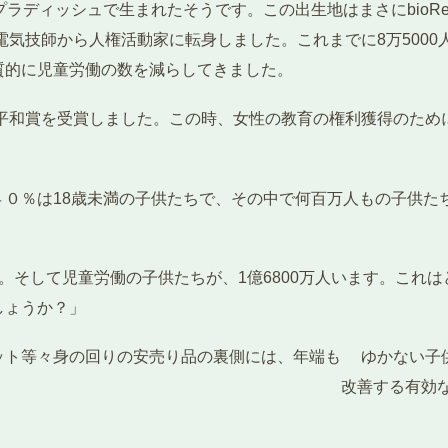
プラディッシュで生まれたそうです。この出生地はまさにbio
、電気技師から人権活動家に転身しました。これまでに8万50
質的に児童労働の数を減らしてきました。
ル平和賞を受賞しました。この時、女性の教育の権利獲得のた
４０％は18歳未満の子供たちで、その中で何百万人もの子供た
。そして児童労働の子供たちが、1億6800万人います。これ
しょうか？」
ット等々身の回りの安売り品の裏側には、年端も ゆかない子
善する有効な手段