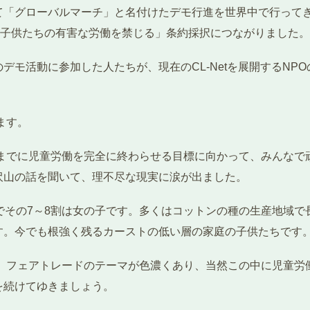
て「グローバルマーチ」と名付けたデモ行進を世界中で行ってき
満の子供たちの有害な労働を禁じる」条約採択につながりました。
モ活動に参加した人たちが、現在のCL-Netを展開するNP
ます。
年までに児童労働を完全に終わらせる目標に向かって、みんな
沢山の話を聞いて、理不尽な現実に涙が出ました。
でその7～8割は女の子です。多くはコットンの種の生産地域
す。今でも根強く残るカーストの低い層の家庭の子供たちです
は、フェアトレードのテーマが色濃くあり、当然この中に児童労
を続けてゆきましょう。