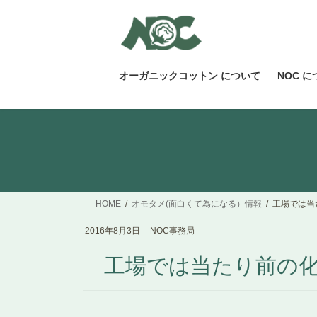
コ
ナ
ン
ビ
テ
ゲ
ン
ー
ツ
シ
オーガニックコットン について
NOC 
へ
ョ
ス
ン
キ
に
ッ
移
プ
動
HOME
オモタメ(面白くて為になる）情報
工場では当
2016年8月3日
NOC事務局
工場では当たり前の