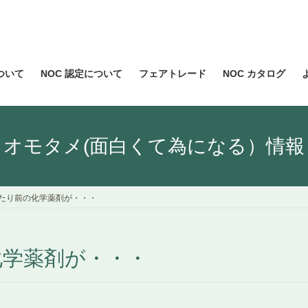
について
NOC 認定について
フェアトレード
NOC カタログ
オモタメ(面白くて為になる）情報
たり前の化学薬剤が・・・
化学薬剤が・・・