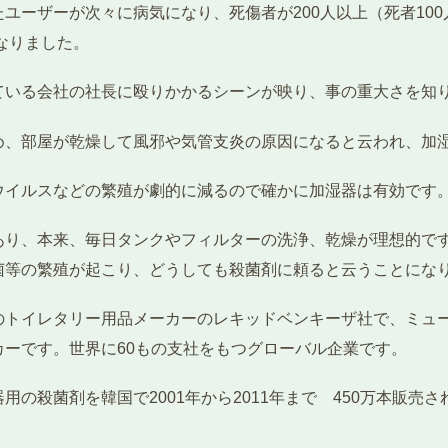
ユーザーが次々に病気になり、死傷者が200人以上（死者10
なりました。
ている会社の社長に殴りかかるシーンが映り、事の重大さを知
め、部屋が乾燥して風邪や気管支炎の原因になると云われ、加
ウイルスなどの繁殖が劇的に減るので確かに加湿器は有効です
あり、本来、毎日タンクやフィルターの洗浄、乾燥が理想的で
菌等の繁殖が起こり、どうしても殺菌剤に頼ると云うことにな
のトイレタリー用品メーカーのレキッドベンキーザ社で、ミュ
ーです。世界に60もの支社をもつグローバル企業です。
の殺菌剤を韓国で2001年から2011年まで 450万本販売