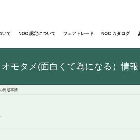
について
NOC 認定について
フェアトレード
NOC カタログ
オモタメ(面白くて為になる）情報
の周辺事情
情