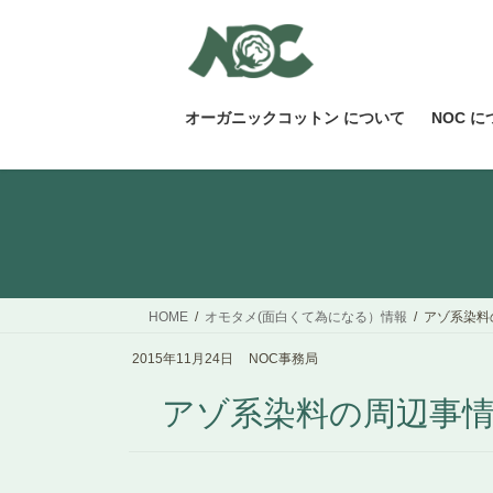
コ
ナ
ン
ビ
テ
ゲ
ン
ー
ツ
シ
オーガニックコットン について
NOC 
へ
ョ
ス
ン
キ
に
ッ
移
プ
動
HOME
オモタメ(面白くて為になる）情報
アゾ系染料
2015年11月24日
NOC事務局
アゾ系染料の周辺事