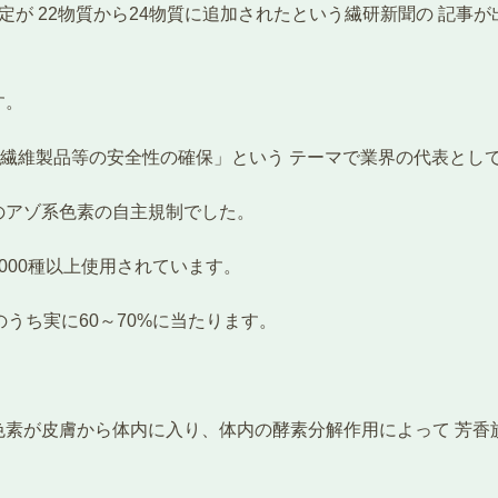
定が 22物質から24物質に追加されたという繊研新聞の 記事
す。
省から「繊維製品等の安全性の確保」という テーマで業界の代表
のアゾ系色素の自主規制でした。
000種以上使用されています。
素のうち実に60～70%に当たります。
色素が皮膚から体内に入り、体内の酵素分解作用によって 芳香