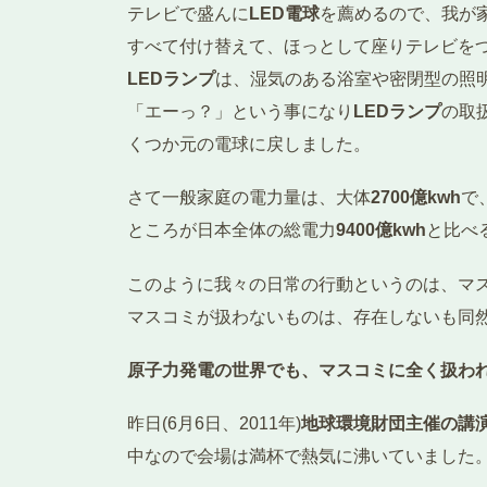
テレビで盛んに
LED電球
を薦めるので、我が
すべて付け替えて、ほっとして座りテレビを
LEDランプ
は、湿気のある浴室や密閉型の照
「エーっ？」という事になり
LEDランプ
の取
くつか元の電球に戻しました。
さて一般家庭の電力量は、大体
2700億kwh
で
ところが日本全体の総電力
9400億
kwh
と比べ
このように我々の日常の行動というのは、マ
マスコミが扱わないものは、存在しないも同
原子力発電の世界でも、マスコミに全く扱わ
昨日(6月6日、2011年)
地球環境財団主催の講
中なので会場は満杯で熱気に沸いていました