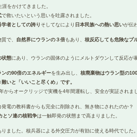
生涯をかけてきました。
式
で救いたいという思いを吐露されました。
科学者としての誇り
そしてなにより
日本民族への熱い思い
が伝
物質で、
自然界にウランの３倍
もあり、
核反応しても危険なプ
の状態
にあり、ウランの固体のようにメルトダウンして反応が
ランの90倍のエネルギー
を生み出し、
核廃棄物はウラン型の100
き難いと「いいこと尽くめ」です。
65年からオークリッジで実機を4年間運転し、安全が実証されま
力発電の教科書からも完全に削除され、無き物にされたのか？
カとソ連の核戦争
は一触即発の状態まで高まりました。
ありました。核兵器による外交圧力が有効に使える時代でした