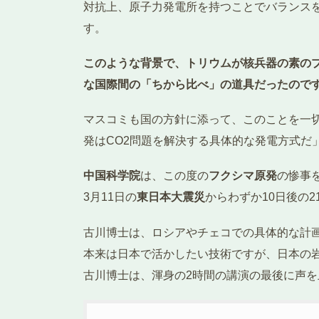
対抗上、原子力発電所を持つことでバランス
す。
このような背景で、トリウムが核兵器の素の
な国際間の「ちから比べ」の道具だったので
マスコミも国の方針に添って、このことを一
発はCO2問題を解決する具体的な発電方式だ
中国科学院
は、この度の
フクシマ原発
の惨事
3月11日の
東日本大震災
からわずか10日後の2
古川博士は、ロシアやチェコでの具体的な計
本来は日本で活かしたい技術ですが、日本の
古川博士は、渾身の2時間の講演の最後に声