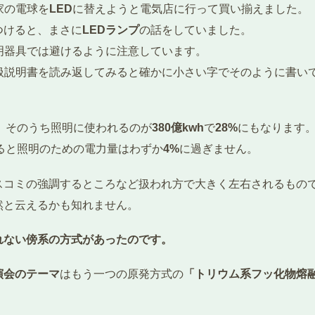
家の電球を
LED
に替えようと電気店に行って買い揃えました。
つけると、まさに
LEDランプ
の話をしていました。
明器具では避けるように注意しています。
扱説明書を読み返してみると確かに小さい字でそのように書い
、そのうち照明に使われるのが
380億
kwh
で
28%
にもなります
ると照明のための電力量はわずか
4%
に過ぎません。
スコミの強調するところなど扱われ方で大きく左右されるもの
然と云えるかも知れません。
れない傍系の方式があったのです。
演会のテーマ
はもう一つの原発方式の
「トリウム系フッ化物熔
。