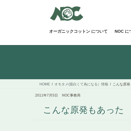
コ
ナ
ン
ビ
テ
ゲ
ン
ー
ツ
シ
オーガニックコットン について
NOC 
へ
ョ
ス
ン
キ
に
ッ
移
プ
動
HOME
オモタメ(面白くて為になる）情報
こんな原発
2011年7月5日
NOC事務局
こんな原発もあった