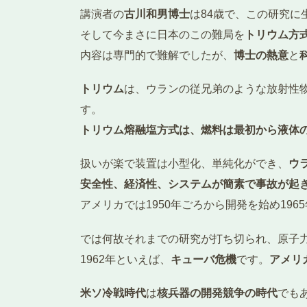
講演者の
古川和男博士
は84歳で、この研究に
そして今まさに日本のこの難局を
トリウム方
内容は専門的で難解でしたが、
博士の熱意
と
トリウム
は、ウランの従兄弟のような放射性
す。
トリウム熔融塩方式は、燃料は最初から液体
扱いが楽で装置は小型化、単純化ができ、
ウ
安全性、経済性、システムが簡素で事故が起
アメリカでは1950年ごろから開発を始め19
では何故それまでの研究が打ち切られ、原子
1962年といえば、
キューバ危機
です。
アメリ
米ソ冷戦時代
は
核兵器の開発競争の時代
でも