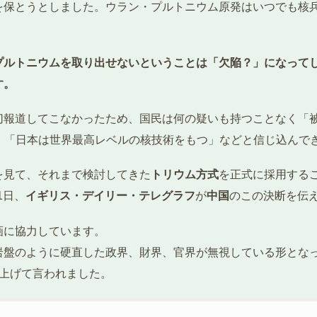
を保とうとしました。ウラン・プルトニウム原発はいつでも核
プルトニウムを取り出せないということは「欠陥？」になって
す。
切報道してこなかったため、国民は何の疑いも持つことなく「
」「日本は世界最高レベルの核技術をもつ」などと信じ込んで
を見て、それまで検討してきた
トリウム方式
を正式に採用する
1日、
イギリス・デイリー・テレグラフ
が
中国
のこの決断を伝
画に協力しています。
岩盤のように硬直した政界、財界、官界が無視している形とな
を上げて言われました。