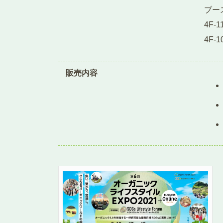
ブー
4F-
4F
販売内容