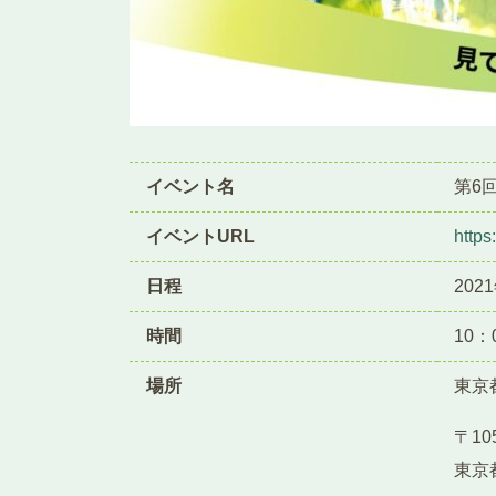
イベント名
第6回
イベントURL
https:
日程
202
時間
10：
場所
東京
〒105
東京