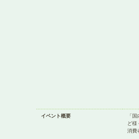
イベント概要
「国
ど様
消費