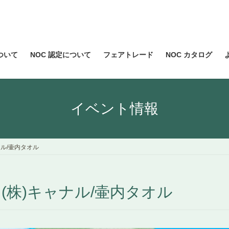
について
NOC 認定について
フェアトレード
NOC カタログ
イベント情報
ル/壷内タオル
(株)キャナル/壷内タオル