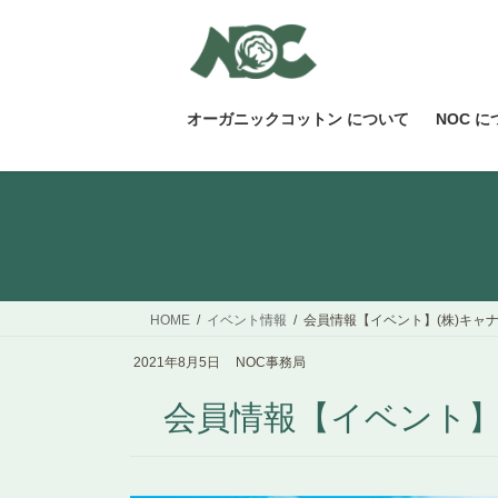
コ
ナ
ン
ビ
テ
ゲ
ン
ー
ツ
シ
オーガニックコットン について
NOC 
へ
ョ
ス
ン
キ
に
ッ
移
プ
動
HOME
イベント情報
会員情報【イベント】(株)キャナ
2021年8月5日
NOC事務局
会員情報【イベント】