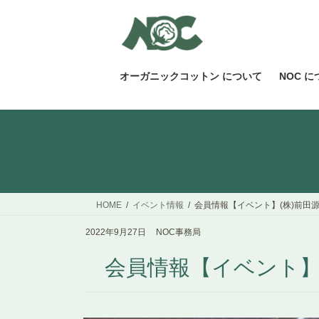
コ
ナ
ン
ビ
テ
ゲ
ン
ー
ツ
シ
オーガニックコットン について
NOC 
へ
ョ
ス
ン
キ
に
ッ
移
プ
動
HOME
イベント情報
会員情報【イベント】(株)前田源
2022年9月27日
NOC事務局
会員情報【イベント】(