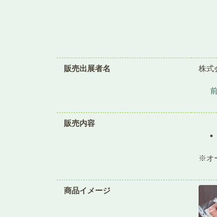
販売出展者名
株式
販売内容
※オ
商品イメージ