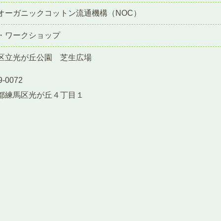
オーガニックコットン流通機構（NOC）
・ワークショップ
区立光が丘公園 芝生広場
-0072
都練馬区光が丘４丁目１