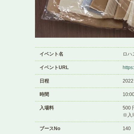
イベント名
ロハ
イベントURL
https
日程
202
時間
10:0
入場料
500 
※入
ブースNo
140