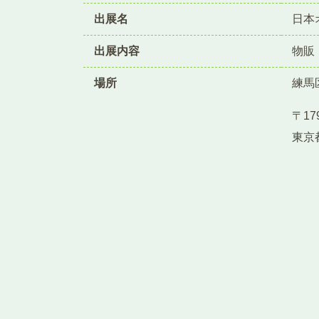
出展名
日本
出展内容
物販
場所
練馬
〒179
東京