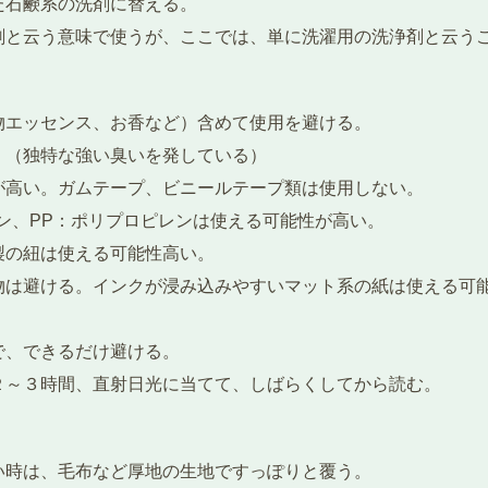
た石鹸系の洗剤に替える。
剤と云う意味で使うが、ここでは、単に洗濯用の洗浄剤と云う
物エッセンス、お香など）含めて使用を避ける。
。（独特な強い臭いを発している）
が高い。ガムテープ、ビニールテープ類は使用しない。
ン、PP：ポリプロピレンは使える可能性が高い。
製の紐は使える可能性高い。
物は避ける。インクが浸み込みやすいマット系の紙は使える可
で、できるだけ避ける。
２～３時間、直射日光に当てて、しばらくしてから読む。
い時は、毛布など厚地の生地ですっぽりと覆う。