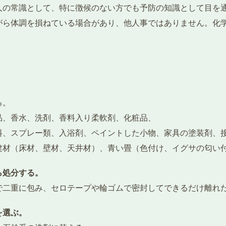
人の常識として、特に徴候のない方でも予防の知識として目を
がら体調を損ねている場合があり、他人事ではありません。化
る。
品、香水、洗剤、香料入り柔軟剤、化粧品、
料、スプレー類、入浴剤、ペイントした小物、家具の塗装剤、
建材（床材、壁材、天井材）、青い畳（色付け、イグサの匂い
ら処分する。
で二重に包み、セロテープや輪ゴムで密封してできるだけ離れ
を選ぶ。