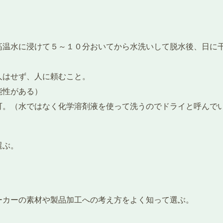
。
高温水に浸けて５～１０分おいてから水洗いして脱水後、日に
人はせず、人に頼むこと。
能性がある）
可。（水ではなく化学溶剤液を使って洗うのでドライと呼んで
選ぶ。
ーカーの素材や製品加工への考え方をよく知って選ぶ。