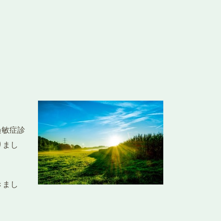
過敏症診
りまし
きまし