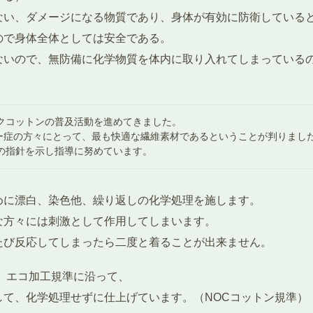
ない、ダメージになる物質であり、身体が有効に防衛している
ので身体全体としては安全である。
ないので、無防備に化学物質を体内に取り入れてしまっている
クコットンの普及活動を進めてきました。
ー症の方々にとって、最も快適な繊維素材であるということが判りまし
の指針を示し指導に努めています。
めに漂白、染色他、繰り返しの化学処理を施します。
な方々には刺激として作用してしまいます。
たび反応してしまったら二度と着ることが出来ません。
、エコ加工規準に沿って、
て、化学処理せずに仕上げています。（NOCコットン規準）