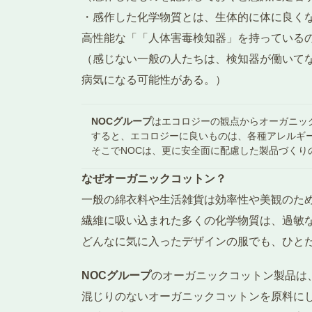
・感作した化学物質とは、生体的に体に良く
高性能な「「人体害毒検知器」を持っている
（感じない一般の人たちは、検知器が働いて
病気になる可能性がある。）
NOCグループ
はエコロジーの観点からオーガニッ
すると、エコロジーに良いものは、各種アレルギ
そこでNOCは、更に安全面に配慮した製品づくり
なぜオーガニックコットン？
一般の綿衣料や生活雑貨は効率性や美観のた
繊維に吸い込まれた多くの化学物質は、過敏
どんなに気に入ったデザインの服でも、ひと
NOCグループ
のオーガニックコットン製品は
混じりのないオーガニックコットンを原料にし