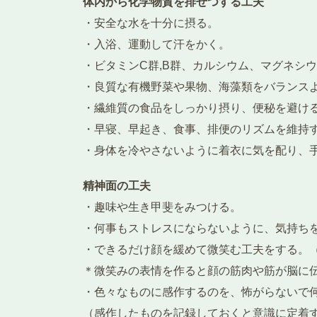
体内から化学物質を排せつする工夫
・安全な水を十分に摂る。
・入浴、運動して汗をかく。
・ビタミンC群,B群、カルシウム、マグネシ
・良質な有機野菜や果物、海藻類をバランス
・繊維質の食品をしっかり摂り、便秘を避け
・早寝、早起き、食事、排便のリズムを維持
・身体を冷やさないように着衣に気を配り、
精神面の工夫
・趣味や生き甲斐をみつける。
・何事もストレスにならないように、気持ち
・できるだけ顔を緩めて微笑む工夫をする。
＊微笑みの表情を作ると顔の筋肉や筋が脳に
・色々なものに感作するのを、怖がらないで
（感作したものを記録しておくと意識に定着