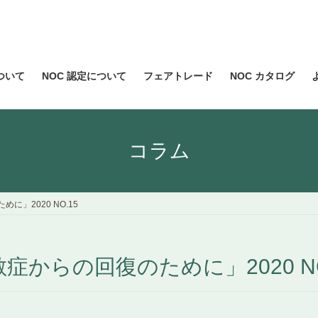
について
NOC 認定について
フェアトレード
NOC カタログ
コラム
」2020 NO.15
症からの回復のために」2020 NO