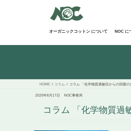
コ
ナ
ン
ビ
テ
ゲ
ン
ー
ツ
シ
オーガニックコットン について
NOC 
へ
ョ
ス
ン
キ
に
ッ
移
プ
動
HOME
コラム
コラム 「化学物質過敏症からの回復のために
2020年8月17日
NOC事務局
コラム 「化学物質過敏