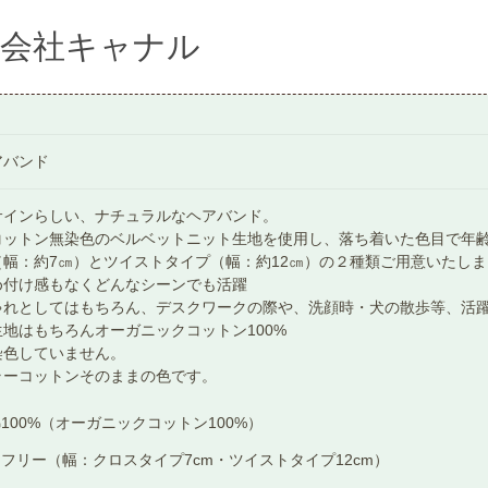
式会社キャナル
アバンド
サインらしい、ナチュラルなヘアバンド。
コットン無染色のベルベットニット生地を使用し、落ち着いた色目で年
（幅：約7㎝）とツイストタイプ（幅：約12㎝）の２種類ご用意いたし
め付け感もなくどんなシーンでも活躍
ゃれとしてはもちろん、デスクワークの際や、洗顔時・犬の散歩等、活
地はもちろんオーガニックコットン100%
染色していません。
ラーコットンそのままの色です。
100%（オーガニックコットン100%）
フリー（幅：クロスタイプ7cm・ツイストタイプ12cm）