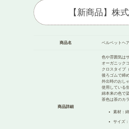
【新商品】株
商品名
ベルベットヘ
色や雰囲気は
オーガニック
クロスタイプ
後ろゴムで締
外出時のおし
使用している生
綿本来の色で
茶色は茶のカ
商品詳細
素材：綿
サイズ：