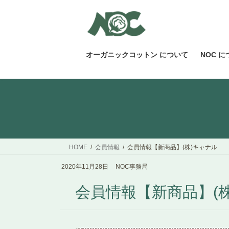
コ
ナ
ン
ビ
テ
ゲ
ン
ー
ツ
シ
オーガニックコットン について
NOC 
へ
ョ
ス
ン
キ
に
ッ
移
プ
動
HOME
会員情報
会員情報【新商品】(株)キャナル
2020年11月28日
NOC事務局
会員情報【新商品】(