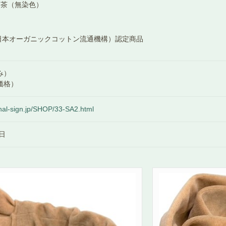
：茶（無染色）
日本オーガニックコットン流通機構）認定商品
み）
価格）
nal-sign.jp/SHOP/33-SA2.html
0日