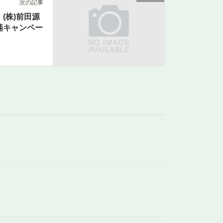
次の記事
(株)前田源
箋キャンペー