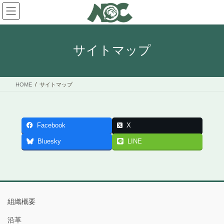
コ
ナ
ン
ビ
テ
ゲ
ン
ー
ツ
シ
サイトマップ
へ
ョ
ス
ン
キ
に
HOME
サイトマップ
ッ
移
プ
動
Facebook
X
Bluesky
LINE
組織概要
沿革