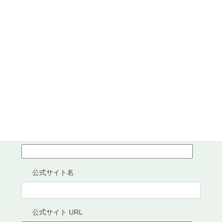
ご担当者メールアドレス
[必須]
ご担当者メールアドレスの掲載
※非掲載をご選択いただきました場合、ホームページへ
は掲載せず、事務局でのみ管理させていただきます。
掲載
非掲載
問い合わせフォーム URL
公式サイト名
公式サイト URL