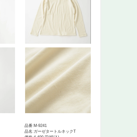
品番:M-9241
品名:ガーゼタートルネックT