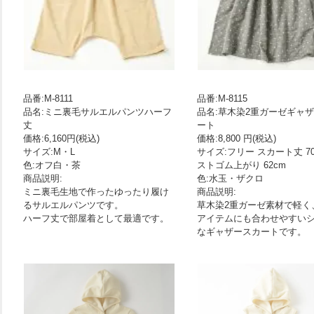
品番:M-8111
品番:M-8115
品名:ミニ裏毛サルエルパンツハーフ
品名:草木染2重ガーゼギャ
丈
ート
価格:6,160円(税込)
価格:8,800 円(税込)
サイズ:M・L
サイズ:フリー スカート丈 70
色:オフ白・茶
ストゴム上がり 62cm
商品説明:
色:水玉・ザクロ
ミニ裏毛生地で作ったゆったり履け
商品説明:
るサルエルパンツです。
草木染2重ガーゼ素材で軽く
ハーフ丈で部屋着として最適です。
アイテムにも合わせやすい
なギャザースカートです。