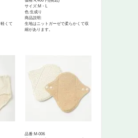
価格:4,400 円(税込)
サイズ:M・L
色:生成り
商品説明:
て軽くて
生地はニットガーゼで柔らかくて収
縮があります。
品番:M-006