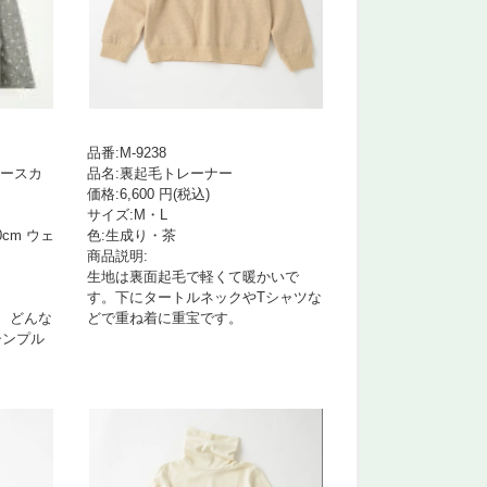
品番:M-9238
ザースカ
品名:裏起毛トレーナー
価格:6,600 円(税込)
サイズ:M・L
cm ウェ
色:生成り・茶
商品説明:
生地は裏面起毛で軽くて暖かいで
す。下にタートルネックやTシャツな
、どんな
どで重ね着に重宝です。
シンプル