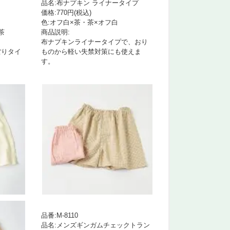
品名:布ナプキン ライナータイプ
価格:770円(税込)
色:オフ白×茶・茶×オフ白
茶
商品説明:
布ナプキンライナータイプで、おり
ぽりタイ
ものから軽い失禁対策にも使えま
す。
品番:M-8110
品名:メンズギンガムチェックトラン