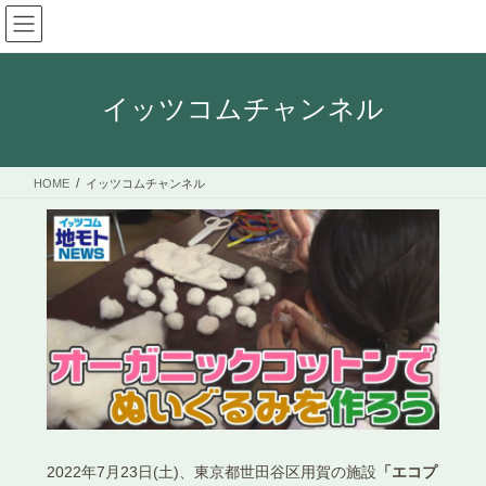
コ
ナ
ン
ビ
テ
ゲ
ン
ー
ツ
シ
イッツコムチャンネル
へ
ョ
ス
ン
キ
に
HOME
イッツコムチャンネル
ッ
移
プ
動
2022年7月23日(土)、東京都世田谷区用賀の施設
「エコプ